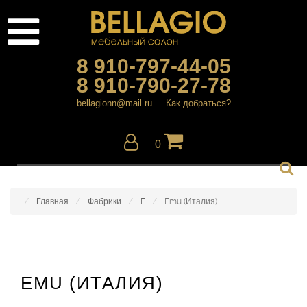
8 910-797-44-05
8 910-790-27-78
bellagionn@mail.ru
Как добраться?
0
Главная
Фабрики
E
Emu (Италия)
EMU (ИТАЛИЯ)