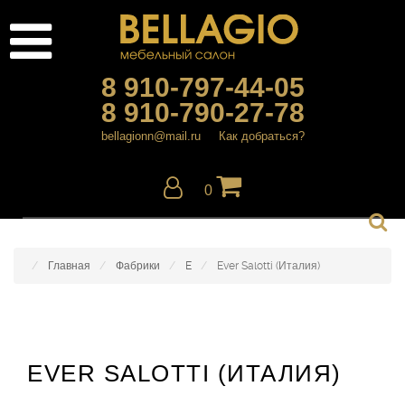
8 910-797-44-05
8 910-790-27-78
bellagionn@mail.ru
Как добраться?
0
Главная
Фабрики
E
Ever Salotti (Италия)
EVER SALOTTI (ИТАЛИЯ)