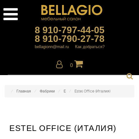
8 910-797-44-05
8 910-790-27-78
bellagionn@mail.ru
Как добраться?
0
Главная
Фабрики
E
Estel Office (Италия)
ESTEL OFFICE (ИТАЛИЯ)