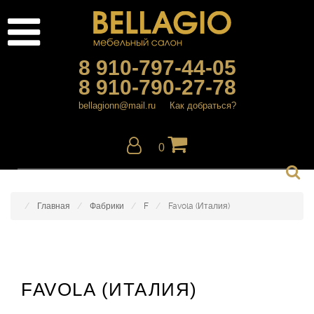
8 910-797-44-05
8 910-790-27-78
bellagionn@mail.ru
Как добраться?
0
Главная
Фабрики
F
Favola (Италия)
FAVOLA (ИТАЛИЯ)