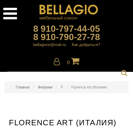
8 910-797-44-05
8 910-790-27-78
bellagionn@mail.ru
Как добраться?
0
Главная
Фабрики
F
Florence Art (Италия)
FLORENCE ART (ИТАЛИЯ)