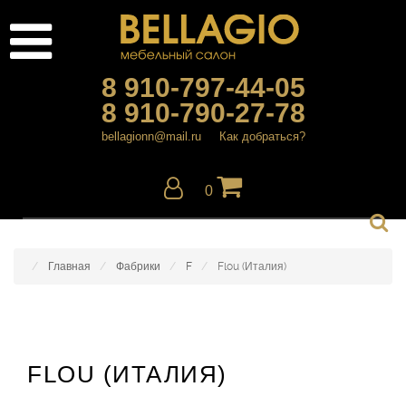
8 910-797-44-05
8 910-790-27-78
bellagionn@mail.ru
Как добраться?
0
Главная
Фабрики
F
Flou (Италия)
FLOU (ИТАЛИЯ)