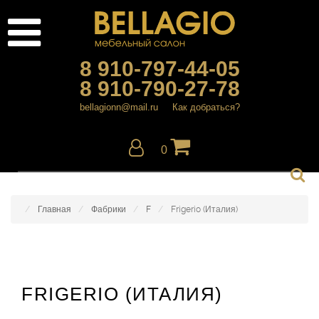
8 910-797-44-05
8 910-790-27-78
bellagionn@mail.ru
Как добраться?
0
Главная
Фабрики
F
Frigerio (Италия)
FRIGERIO (ИТАЛИЯ)