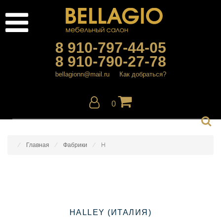
8 910-797-44-05
8 910-790-27-78
bellagionn@mail.ru
Как добраться?
0
Главная
Фабрики
H
HALLEY (ИТАЛИЯ)