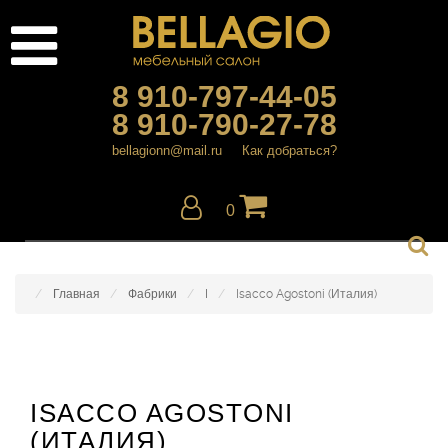
8 910-797-44-05
8 910-790-27-78
bellagionn@mail.ru
Как добраться?
0
Главная
Фабрики
I
Isacco Agostoni (Италия)
ISACCO AGOSTONI
(ИТАЛИЯ)