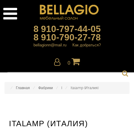
8 910-797-44-05
8 910-790-27-78
bellagionn@mail.ru
Как добраться?
0
Главная
Фабрики
I
Italamp (Италия)
ITALAMP (ИТАЛИЯ)