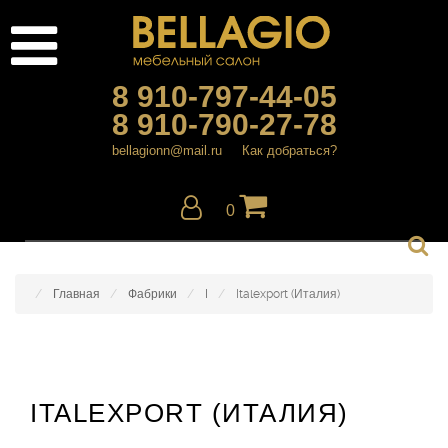
8 910-797-44-05
8 910-790-27-78
bellagionn@mail.ru
Как добраться?
0
Главная
Фабрики
I
Italexport (Италия)
ITALEXPORT (ИТАЛИЯ)