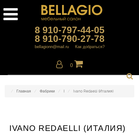
8 910-797-44-05
8 910-790-27-78
bellagionn@mail.ru
Как добраться?
0
Главная
Фабрики
I
Ivano Redaelli (Италия)
IVANO REDAELLI (ИТАЛИЯ)