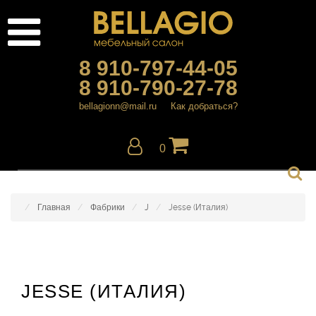
8 910-797-44-05
8 910-790-27-78
bellagionn@mail.ru
Как добраться?
0
Главная
Фабрики
J
Jesse (Италия)
JESSE (ИТАЛИЯ)