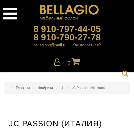
8 910-797-44-05
8 910-790-27-78
bellagionn@mail.ru
Как добраться?
0
Главная
Фабрики
J
JC Passion (Италия)
JC PASSION (ИТАЛИЯ)