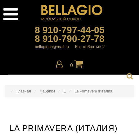
8 910-797-44-05
8 910-790-27-78
bellagionn@mail.ru
Как добраться?
0
Главная
Фабрики
L
La Primavera (Италия)
LA PRIMAVERA (ИТАЛИЯ)