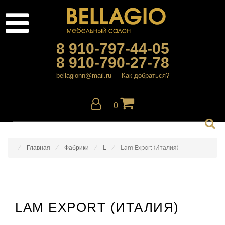
8 910-797-44-05
8 910-790-27-78
bellagionn@mail.ru
Как добраться?
0
Главная
Фабрики
L
Lam Export (Италия)
LAM EXPORT (ИТАЛИЯ)