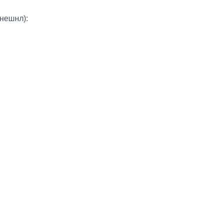
нешнл):