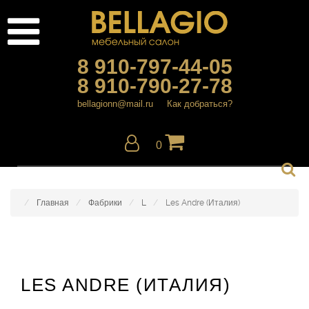
8 910-797-44-05
8 910-790-27-78
bellagionn@mail.ru
Как добраться?
0
Главная
Фабрики
L
Les Andre (Италия)
LES ANDRE (ИТАЛИЯ)