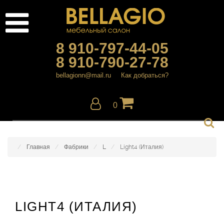
8 910-797-44-05
8 910-790-27-78
bellagionn@mail.ru
Как добраться?
0
Главная
Фабрики
L
Light4 (Италия)
LIGHT4 (ИТАЛИЯ)