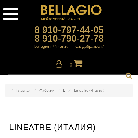
8 910-797-44-05
8 910-790-27-78
bellagionn@mail.ru
Как добраться?
0
Главная
Фабрики
L
LineaTre (Италия)
LINEATRE (ИТАЛИЯ)