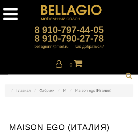
8 910-797-44-05
8 910-790-27-78
bellagionn@mail.ru
Как добраться?
0
Главная
Фабрики
M
Maison Ego (Италия)
MAISON EGO (ИТАЛИЯ)