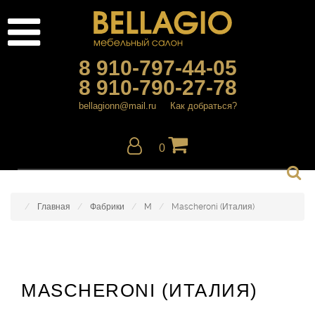
8 910-797-44-05
8 910-790-27-78
bellagionn@mail.ru
Как добраться?
0
Главная
Фабрики
M
Mascheroni (Италия)
MASCHERONI (ИТАЛИЯ)