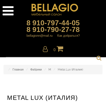
8 910-797-44-05
8 910-790-27-78
bellagionn@mail.ru
Как добраться?
0
Главная
Фабрики
M
Metal Lux (Италия)
METAL LUX (ИТАЛИЯ)