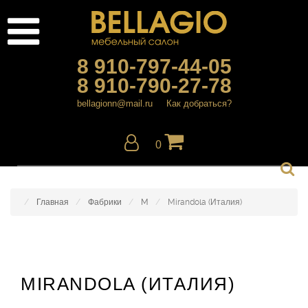
8 910-797-44-05
8 910-790-27-78
bellagionn@mail.ru
Как добраться?
0
Главная
Фабрики
M
Mirandola (Италия)
MIRANDOLA (ИТАЛИЯ)