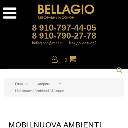
8 910-797-44-05
8 910-790-27-78
bellagionn@mail.ru
Как добраться?
0
Главная
Фабрики
M
Mobilnuova Ambienti (Италия)
MOBILNUOVA AMBIENTI