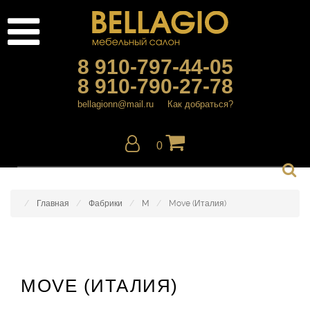
8 910-797-44-05
8 910-790-27-78
bellagionn@mail.ru
Как добраться?
0
Главная
Фабрики
M
Move (Италия)
MOVE (ИТАЛИЯ)