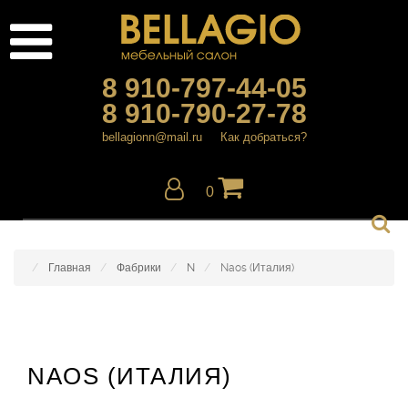
8 910-797-44-05
8 910-790-27-78
bellagionn@mail.ru
Как добраться?
0
Главная
Фабрики
N
Naos (Италия)
NAOS (ИТАЛИЯ)