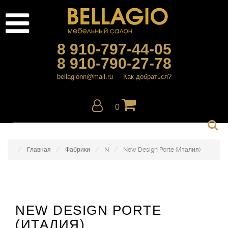
8 910-797-44-05
8 910-790-27-78
bellagionn@mail.ru
Как добраться?
0
Главная
Фабрики
N
New Design Porte (Италия)
NEW DESIGN PORTE
(ИТАЛИЯ)