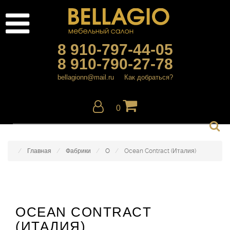
8 910-797-44-05
8 910-790-27-78
bellagionn@mail.ru
Как добраться?
0
Главная
Фабрики
O
Ocean Contract (Италия)
OCEAN CONTRACT
(ИТАЛИЯ)