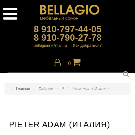
8 910-797-44-05
8 910-790-27-78
bellagionn@mail.ru
Как добраться?
0
Главная
Фабрики
P
Pieter Adam (Италия)
PIETER ADAM (ИТАЛИЯ)