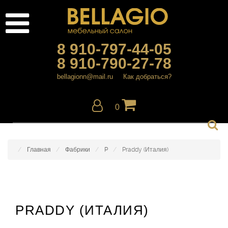
8 910-797-44-05
8 910-790-27-78
bellagionn@mail.ru
Как добраться?
0
Главная
Фабрики
P
Praddy (Италия)
PRADDY (ИТАЛИЯ)