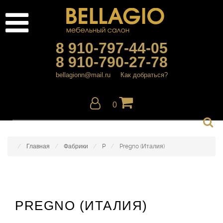
8 910-797-44-05
8 910-790-27-78
bellagionn@mail.ru
Как добраться?
0
Главная
Фабрики
P
Pregno (Италия)
PREGNO (ИТАЛИЯ)