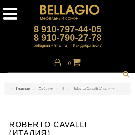
8 910-797-44-05
8 910-790-27-78
bellagionn@mail.ru
Как добраться?
0
Главная
Фабрики
R
Roberto Cavalli (Италия)
ROBERTO CAVALLI
(ИТАЛИЯ)