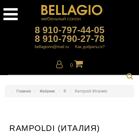
8 910-797-44-05
8 910-790-27-78
bellagionn@mail.ru
Как добраться?
0
Главная
Фабрики
R
Rampoldi (Италия)
RAMPOLDI (ИТАЛИЯ)