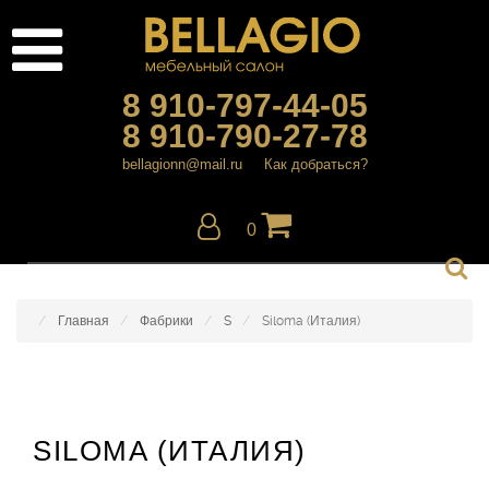
8 910-797-44-05
8 910-790-27-78
bellagionn@mail.ru
Как добраться?
0
Главная
Фабрики
S
Siloma (Италия)
SILOMA (ИТАЛИЯ)