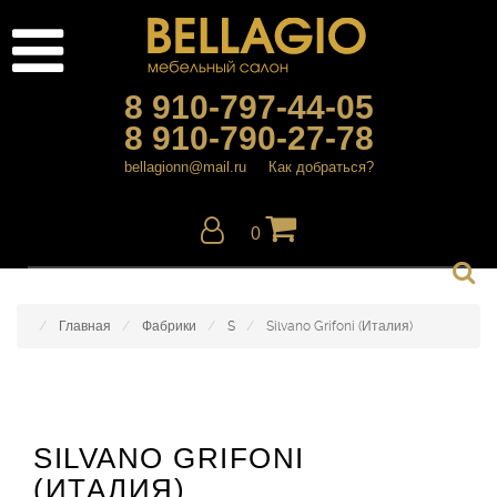
8 910-797-44-05
8 910-790-27-78
bellagionn@mail.ru
Как добраться?
0
Главная
Фабрики
S
Silvano Grifoni (Италия)
SILVANO GRIFONI
(ИТАЛИЯ)