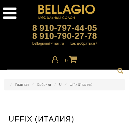
8 910-797-44-05
8 910-790-27-78
bellagionn@mail.ru
Как добраться?
0
Главная
Фабрики
U
Uffix (Италия)
UFFIX (ИТАЛИЯ)