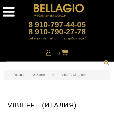
8 910-797-44-05
8 910-790-27-78
bellagionn@mail.ru
Как добраться?
0
Главная
Фабрики
V
Vibieffe (Италия)
VIBIEFFE (ИТАЛИЯ)