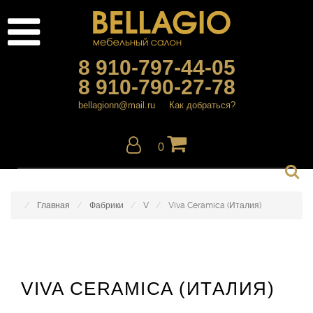
8 910-797-44-05
8 910-790-27-78
bellagionn@mail.ru
Как добраться?
0
Главная
Фабрики
V
Viva Ceramica (Италия)
VIVA CERAMICA (ИТАЛИЯ)