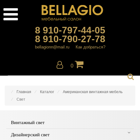
8 910-797-44-05
8 910-790-27-78
bellagionn@mail.ru
Как добраться?
0
Главная
Каталог
Американская винтажная мебель
Свет
Винтажный свет
Дизайнерский свет