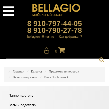
8 910-797-44-05
8 910-790-27-78
bellagionn@mail.ru
Как добраться?
0
Главная
Каталог
Предметы интерьера
Вазы и подставки
Ваза Birch vase A
Панно на стену
Вазы и подставки