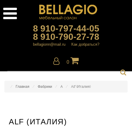
8 910-797-44-05
8 910-790-27-78
bellagionn@mail.ru
Как добраться?
0
Главная
Фабрики
A
Alf (Италия)
ALF (ИТАЛИЯ)