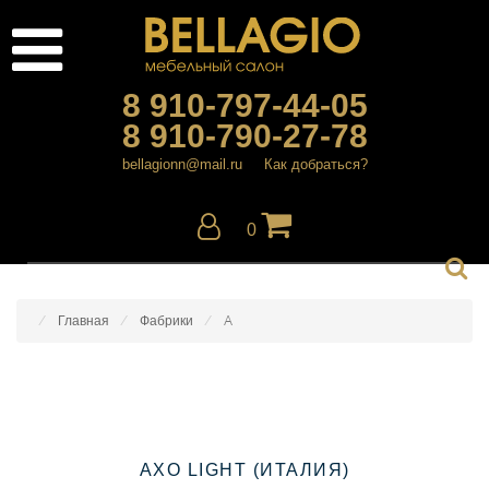
8 910-797-44-05
8 910-790-27-78
bellagionn@mail.ru
Как добраться?
0
Главная
Фабрики
A
AXO LIGHT (ИТАЛИЯ)