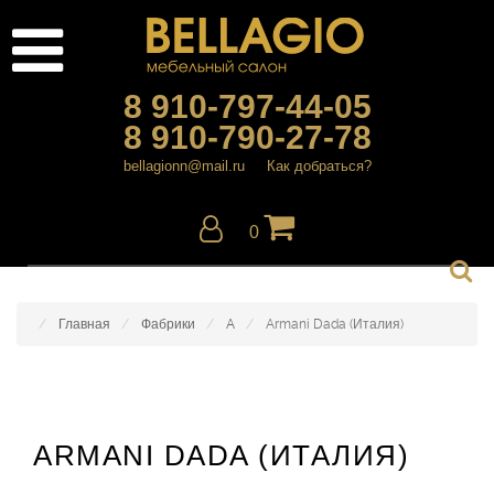
8 910-797-44-05
8 910-790-27-78
bellagionn@mail.ru
Как добраться?
0
Главная
Фабрики
A
Armani Dada (Италия)
ARMANI DADA (ИТАЛИЯ)