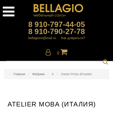
8 910-797-44-05
8 910-790-27-78
bellagionn@mail.ru
Как добраться?
0
Главная
Фабрики
A
Atelier Moba (Италия)
ATELIER MOBA (ИТАЛИЯ)