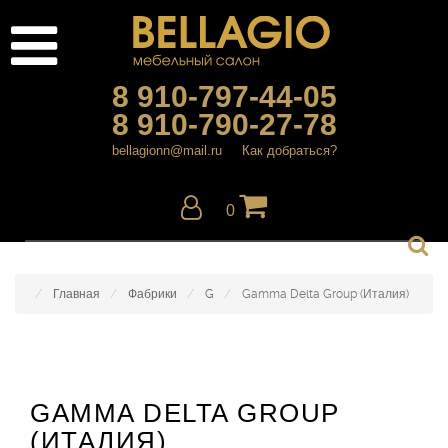
8 910-797-44-05
8 910-790-27-78
bellagionn@mail.ru
Как добраться?
0
Главная
Фабрики
G
Gamma Delta Group (Италия)
GAMMA DELTA GROUP
(ИТАЛИЯ)