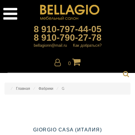
8 910-797-44-05
8 910-790-27-78
bellagionn@mail.ru
Как добраться?
0
Главная
Фабрики
G
GIORGIO CASA (ИТАЛИЯ)