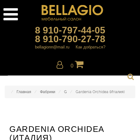
8 910-797-44-05
8 910-790-27-78
bellagionn@mail.ru
Как добраться?
0
Главная
Фабрики
G
Gardenia Orchidea (Италия)
GARDENIA ORCHIDEA
(ИТАЛИЯ)