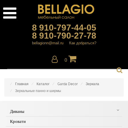
8 910-797-44-05
8 910-790-27-78
bellagionn@mail.ru
Как добраться?
0
Главная
Каталог
Garda Decor
Зеркала
Зеркальные панно и ширмы
Диваны
Кровати